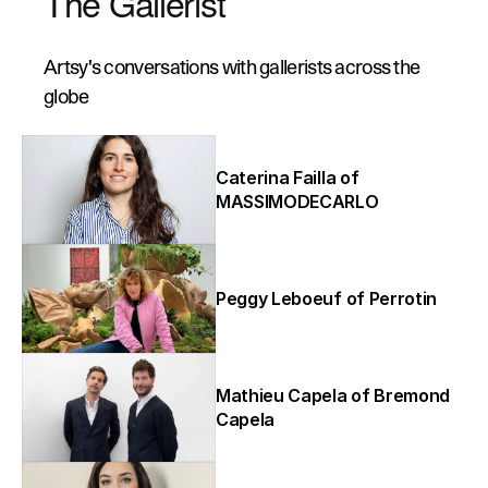
The Gallerist
Artsy's conversations with gallerists across the 
globe
Caterina Failla of 
MASSIMODECARLO
Peggy Leboeuf of Perrotin
Mathieu Capela of Bremond 
Capela