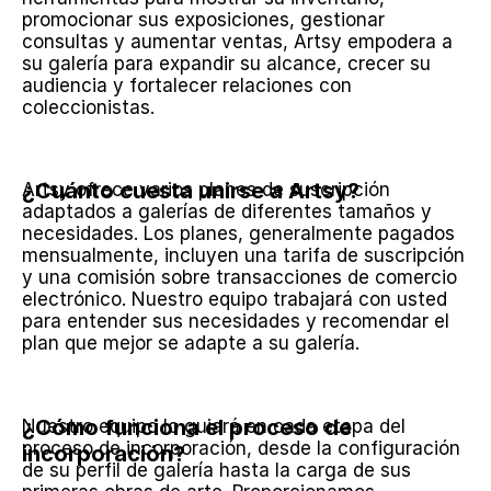
promocionar sus exposiciones, gestionar 
consultas y aumentar ventas, Artsy empodera a 
su galería para expandir su alcance, crecer su 
audiencia y fortalecer relaciones con 
coleccionistas.
¿Cuánto cuesta unirse a Artsy?
Artsy ofrece varios planes de suscripción 
adaptados a galerías de diferentes tamaños y 
necesidades. Los planes, generalmente pagados 
mensualmente, incluyen una tarifa de suscripción 
y una comisión sobre transacciones de comercio 
electrónico. Nuestro equipo trabajará con usted 
para entender sus necesidades y recomendar el 
plan que mejor se adapte a su galería.
¿Cómo funciona el proceso de 
Nuestro equipo lo guiará en cada etapa del 
proceso de incorporación, desde la configuración 
incorporación?
de su perfil de galería hasta la carga de sus 