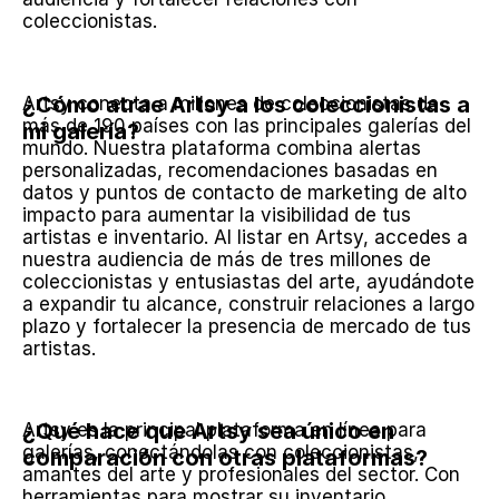
coleccionistas.
¿Cómo atrae Artsy a los coleccionistas a 
Artsy conecta a millones de coleccionistas de 
más de 190 países con las principales galerías del 
mi galería?
mundo. Nuestra plataforma combina alertas 
personalizadas, recomendaciones basadas en 
datos y puntos de contacto de marketing de alto 
impacto para aumentar la visibilidad de tus 
artistas e inventario. Al listar en Artsy, accedes a 
nuestra audiencia de más de tres millones de 
coleccionistas y entusiastas del arte, ayudándote 
a expandir tu alcance, construir relaciones a largo 
plazo y fortalecer la presencia de mercado de tus 
artistas.
¿Qué hace que Artsy sea único en 
Artsy es la principal plataforma en línea para 
galerías, conectándolas con coleccionistas, 
comparación con otras plataformas?
amantes del arte y profesionales del sector. Con 
herramientas para mostrar su inventario, 