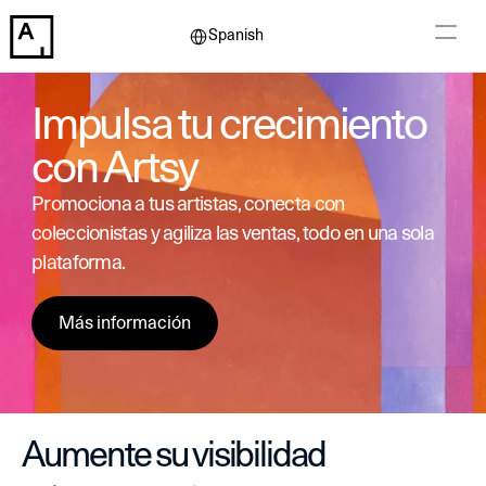
Select Language
Spanish
Impulsa tu crecimiento 
con Artsy
Promociona a tus artistas, conecta con 
coleccionistas y agiliza las ventas, todo en una sola 
plataforma.
Más información
Aumente su visibilidad