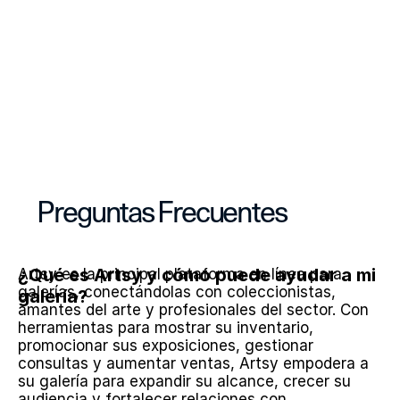
Preguntas Frecuentes
¿Qué es Artsy y cómo puede ayudar a mi 
Artsy es la principal plataforma en línea para 
galerías, conectándolas con coleccionistas, 
galería?
amantes del arte y profesionales del sector. Con 
herramientas para mostrar su inventario, 
promocionar sus exposiciones, gestionar 
consultas y aumentar ventas, Artsy empodera a 
su galería para expandir su alcance, crecer su 
audiencia y fortalecer relaciones con 