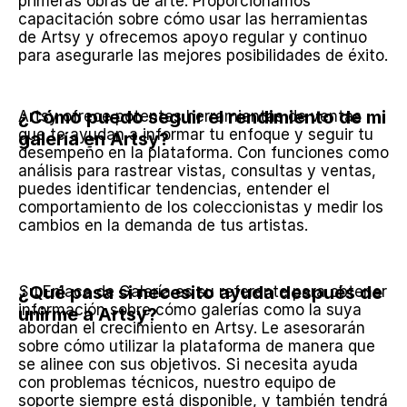
primeras obras de arte. Proporcionamos 
capacitación sobre cómo usar las herramientas 
de Artsy y ofrecemos apoyo regular y continuo 
para asegurarle las mejores posibilidades de éxito.
¿Cómo puedo seguir el rendimiento de mi 
Artsy ofrece potentes herramientas de ventas 
que te ayudan a informar tu enfoque y seguir tu 
galería en Artsy?
desempeño en la plataforma. Con funciones como 
análisis para rastrear vistas, consultas y ventas, 
puedes identificar tendencias, entender el 
comportamiento de los coleccionistas y medir los 
cambios en la demanda de tus artistas.
¿Qué pasa si necesito ayuda después de 
Su Enlace de Galería es su referente para obtener 
información sobre cómo galerías como la suya 
unirme a Artsy?
abordan el crecimiento en Artsy. Le asesorarán 
sobre cómo utilizar la plataforma de manera que 
se alinee con sus objetivos. Si necesita ayuda 
con problemas técnicos, nuestro equipo de 
soporte siempre está disponible, y también tendrá 